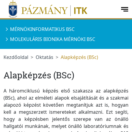
Ugrás a menüre
Ugrás a tartalomra
op
me
MÉRNÖKINFORMATIKUS BSC
MOLEKULÁRIS BIONIKA MÉRNÖKI BSC
Kezdőoldal
Oktatás
Alapképzés (BSc)
Alapképzés (BSc)
A háromciklusú képzés első szakasza az alapképzés
(BSc), ahol az elméleti alapok elsajátítását és a szakmai
alapozó képzést követően megtanítjuk azt is, hogyan
kell a megszerzett ismereteket alkalmazni. Ezt segíti,
hogy a képzésben jelentős szerepe van az önálló
hallgatói munkának, melyet önálló laboratóriumnak és