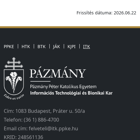
Frissítés dátuma: 2026.06.22
PPKE
HTK
BTK
JÁK
KJPI
ITK
Cím: 1083 Budapest, Práter u. 50/a
Telefon: (36 1) 886-4700
Email cím: felveteli@itk.ppke.hu
KRID: 248561136