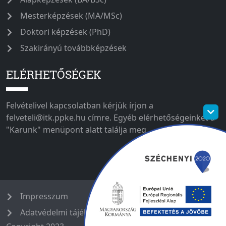
Mesterképzések (MA/MSc)
Doktori képzések (PhD)
Szakirányú továbbképzések
ELÉRHETŐSÉGEK
Felvételivel kapcsolatban kérjük írjon a
felveteli@itk.ppke.hu címre. Egyéb elérhetőségeinket a
"Karunk" menüpont alatt találja meg.
Impresszum
Adatvédelmi tájékoztató