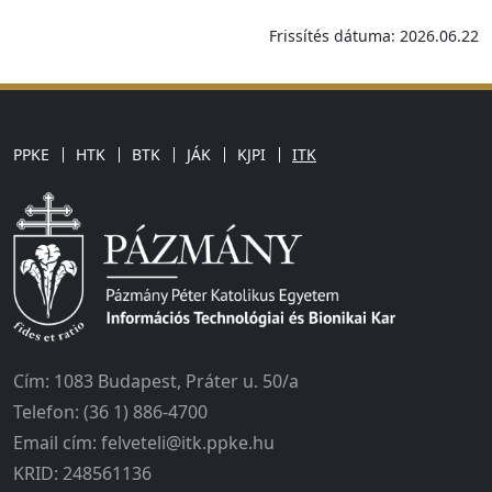
Frissítés dátuma: 2026.06.22
PPKE
HTK
BTK
JÁK
KJPI
ITK
Cím: 1083 Budapest, Práter u. 50/a
Telefon: (36 1) 886-4700
Email cím: felveteli@itk.ppke.hu
KRID: 248561136