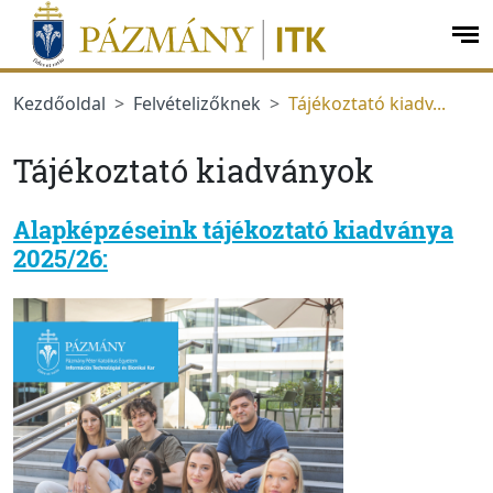
Ugrás a menüre
Ugrás a tartalomra
op
me
Kezdőoldal
Felvételizőknek
Tájékoztató kiadv...
Tájékoztató kiadványok
Alapképzéseink tájékoztató kiadványa
2025/26: