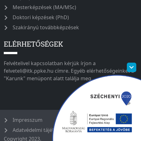
Mesterképzések (MA/MSc)
Doktori képzések (PhD)
Szakirányú továbbképzések
ELÉRHETŐSÉGEK
Felvételivel kapcsolatban kérjük írjon a
felveteli@itk.ppke.hu címre. Egyéb elérhetőségeinket a
"Karunk" menüpont alatt találja meg.
Impresszum
Adatvédelmi tájékoztató
Copyright 2023.