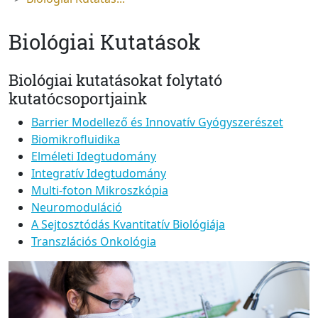
Biológiai Kutatások
Biológiai kutatásokat folytató
kutatócsoportjaink
Barrier Modellező és Innovatív Gyógyszerészet
Biomikrofluidika
Elméleti Idegtudomány
Integratív Idegtudomány
Multi-foton Mikroszkópia
Neuromoduláció
A Sejtosztódás Kvantitatív Biológiája
Transzlációs Onkológia