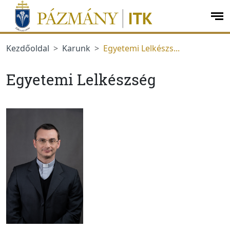
Ugrás a menüre
Ugrás a tartalomra
op
me
Kezdőoldal
Karunk
Egyetemi Lelkészs...
Egyetemi Lelkészség