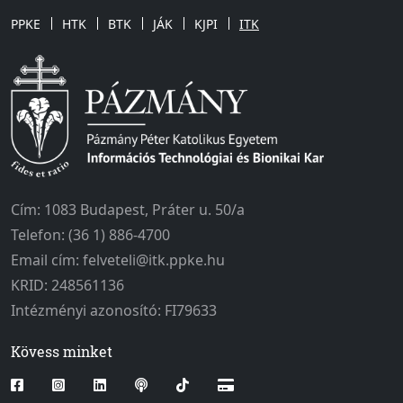
PPKE
HTK
BTK
JÁK
KJPI
ITK
Cím: 1083 Budapest, Práter u. 50/a
Telefon: (36 1) 886-4700
Email cím: felveteli@itk.ppke.hu
KRID: 248561136
Intézményi azonosító: FI79633
Kövess minket