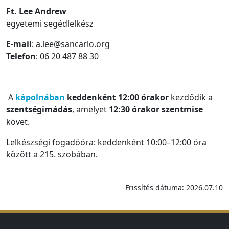
Ft. Lee Andrew
egyetemi segédlelkész
E-mail
: a.lee@sancarlo.org
Telefon
: 06 20 487 88 30
A
kápolnában
keddenként
12:00
órakor
kezdődik a
szentségimádás
, amelyet
12:30
órakor
szentmise
követ.
Lelkészségi fogadóóra: keddenként 10:00–12:00 óra
között a 215. szobában.
Frissítés dátuma: 2026.07.10