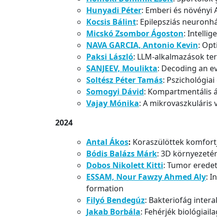
Hunyadi Péter
: Emberi és növényi 
Kocsis Bálint
: Epilepsziás neuronh
Micskó Zsombor Ágoston
: Intelli
NAVA GARCIA, Antonio Kevin
: Op
Paksi László
: LLM-alkalmazások te
SANJEEV, Moulikta
: Decoding an e
Soltész Péter Tamás
: Pszichológia
Somogyi Dávid
: Kompartmentális á
Vajay Mónika
: A mikrovaszkuláris
2024
Antal Ákos
:
Koraszülöttek komfort
Bódis Balázs Márk
: 3D környezeté
Dobos Nikolett Kitti
: Tumor eredet
ESSAM, Nour Fawzy Ahmed Aly
: I
formation
Filyó Bendegúz
: Bakteriofág inter
Jakab Borbála
: Fehérjék biológiai