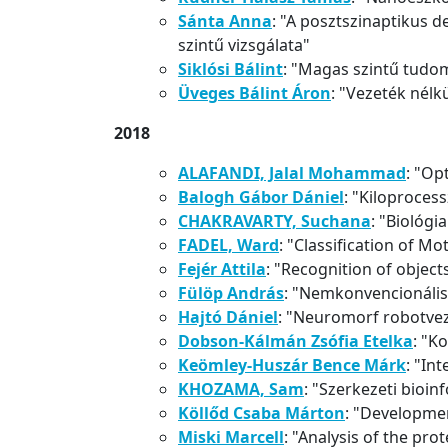
Sánta Anna
: "A posztszinaptikus 
szintű vizsgálata"
Siklósi Bálint
: "Magas szintű tud
Üveges Bálint Áron
: "Vezeték nélk
2018
ALAFANDI, Jalal Mohammad
: "Op
Balogh Gábor Dániel
: "Kiloproce
CHAKRAVARTY, Suchana
: "Biológ
FADEL, Ward
: "Classification of 
Fejér Attila
: "Recognition of objec
Fülöp András
: "Nemkonvencionális
Hajtó Dániel
: "Neuromorf robotve
Dobson-Kálmán Zsófia Etelka
: "K
Keömley-Huszár Bence Márk
: "In
KHOZAMA, Sam
: "Szerkezeti bio
Köllőd Csaba Márton
: "Developme
Miski Marcell
: "Analysis of the pr