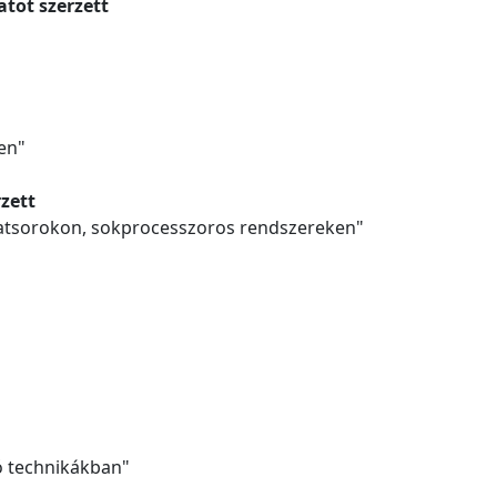
atot szerzett
en"
zett
 adatsorokon, sokprocesszoros rendszereken"
ó technikákban"