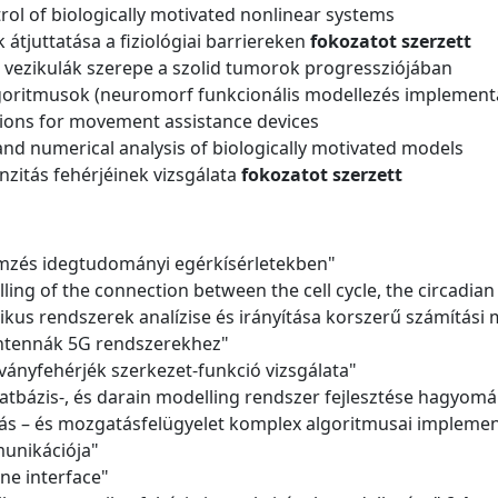
trol of biologically motivated nonlinear systems
 átjuttatása a fiziológiai barriereken
fokozatot szerzett
is vezikulák szerepe a szolid tumorok progressziójában
algoritmusok (neuromorf funkcionális modellezés implementác
utions for movement assistance devices
 and numerical analysis of biologically motivated models
nzitás fehérjéinek vizsgálata
fokozatot szerzett
mzés idegtudományi egérkísérletekben"
ling of the connection between the cell cycle, the circadi
ikus rendszerek analízise és irányítása korszerű számítási
antennák 5G rendszerekhez"
lványfehérjék szerkezet-funkció vizsgálata"
datbázis-, és darain modelling rendszer fejlesztése hagyom
ítás – és mozgatásfelügyelet komplex algoritmusai implemen
munikációja"
ne interface"