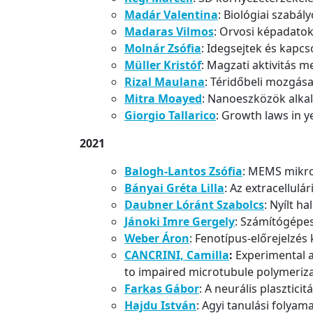
Madár Valentina
: Biológiai szabá
Madaras Vilmos
: Orvosi képadato
Molnár Zsófia
: Idegsejtek és kapcs
Müller Kristóf
: Magzati aktivitás
Rizal Maulana
: Téridőbeli mozgás
Mitra Moayed
: Nanoeszközök alk
Giorgio Tallarico
: Growth laws in y
2021
Balogh-Lantos Zsófia
: MEMS mikroi
Bányai Gréta Lilla
: Az extracellul
Daubner Lóránt Szabolcs
: Nyílt h
Jánoki Imre Gergely
: Számítógépes
Weber Áron
: Fenotípus-előrejelzé
CANCRINI, Camilla
:
Experimental a
to impaired microtubule polymeriz
Farkas Gábor
: A neurális plasztic
Hajdu István
: Agyi tanulási folya