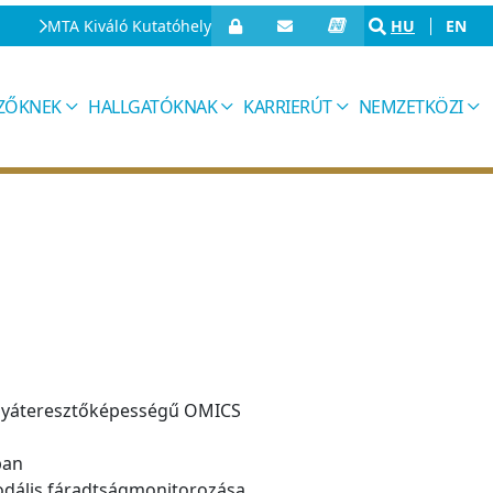
MTA Kiváló Kutatóhely
HU
EN
IZŐKNEK
HALLGATÓKNAK
KARRIERÚT
NEMZETKÖZI
agyáteresztőképességű OMICS
ban
imodális fáradtságmonitorozása