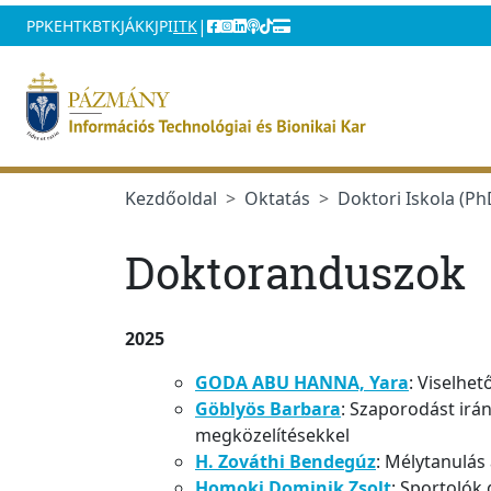
Ugrás a menüre
Ugrás a tartalomra
|
PPKE
HTK
BTK
JÁK
KJPI
ITK
Kezdőoldal
Oktatás
Doktori Iskola (Ph
Doktoranduszok
2025
GODA ABU HANNA, Yara
: Viselhe
Göblyös Barbara
: Szaporodást ir
megközelítésekkel
H. Zováthi Bendegúz
: Mélytanulás
Homoki Dominik Zsolt
: Sportolók