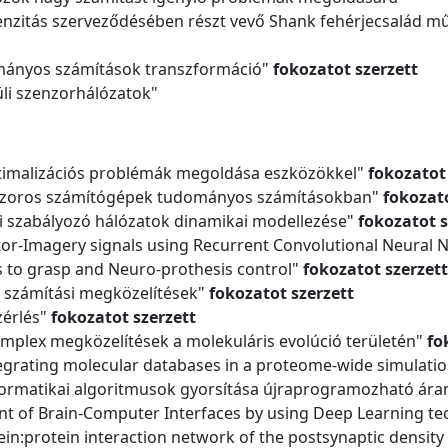
denzitás szerveződésében részt vevő Shank fehérjecsalád 
ományos számítások transzformáció"
fokozatot szerzett
üli szenzorhálózatok"
timalizációs problémák megoldása eszközökkel"
fokozatot
sszoros számítógépek tudományos számításokban"
fokozato
iai szabályozó hálózatok dinamikai modellezése"
fokozatot s
Motor-Imagery signals using Recurrent Convolutional Neural
ts to grasp and Neuro-prothesis control"
fokozatot szerzett
 számítási megközelítések"
fokozatot szerzett
zérlés"
fokozatot szerzett
omplex megközelítések a molekuláris evolúció területén"
fo
tegrating molecular databases in a proteome-wide simulati
informatikai algoritmusok gyorsítása újraprogramozható á
nt of Brain-Computer Interfaces by using Deep Learning t
otein:protein interaction network of the postsynaptic densit