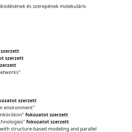
működésének és szerepének molekuláris
 szerzett
t szerzett
zerzett
 Networks"
kozatot szerzett
on environment"
ramkörökön"
fokozatot szerzett
echnologies"
fokozatot szerzett
y with structure-based modeling and parallel