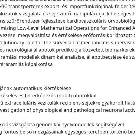
ABC transzporterek export- és importfunkciójának felderít
álózatok vizsgálata és sejtszintű manipulációja: lehetséges
gens szűrőrendszer fejlesztése kardiovaszkuláris orvosbiológ
timizing Low-Level Mathematical Operations for Enhanced 
rvezése, megvalósítása és értékelése erőforrás-korlátozot
volutionary role for the surveillance mechanisms superv
i és neurológiai állapotok predikciója közvetett biomarkere
ramlási modellek dinamikai analízise, állapotbecslése és s
 véráramlás képalkotása
jának automatikus kiértékelése
rzékelés és feltérképezés mobil robotokkal
ű extracelluláris vezikulák recipiens sejtekre gyakorolt hat
nvestigation of physiological and pathological neuronal act
akciók vizsgálata genomikai nyelvmodellek segítségével
lag fontos belső mozgásainak egységes keretben történő bi