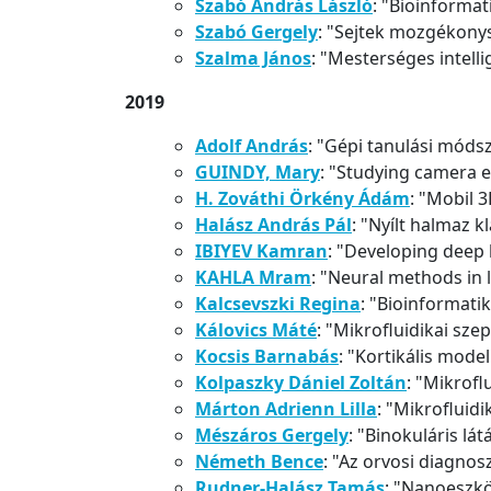
Szabó András László
: "Bioinformat
Szabó Gergely
: "Sejtek mozgékony
Szalma János
: "Mesterséges intell
2019
Adolf András
: "Gépi tanulási mód
GUINDY, Mary
: "Studying camera ef
H. Zováthi Örkény Ádám
: "Mobil 
Halász András Pál
: "Nyílt halmaz 
IBIYEV Kamran
: "Developing deep 
KAHLA Mram
: "Neural methods in
Kalcsevszki Regina
: "Bioinformati
Kálovics Máté
: "Mikrofluidikai sze
Kocsis Barnabás
: "Kortikális mode
Kolpaszky Dániel Zoltán
: "Mikrofl
Márton Adrienn Lilla
: "Mikrofluidi
Mészáros Gergely
: "Binokuláris lá
Németh Bence
: "Az orvosi diagnos
Rudner-Halász Tamás
: "Nanoeszk