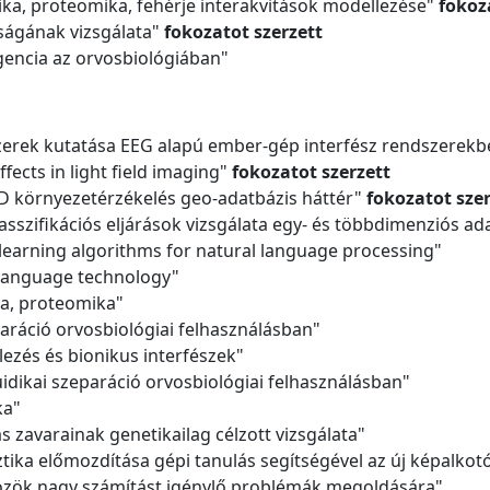
ika, proteomika, fehérje interakvitások modellezése"
fokoz
ságának vizsgálata"
fokozatot szerzett
igencia az orvosbiológiában"
szerek kutatása EEG alapú ember-gép interfész rendszerekb
fects in light field imaging"
fokozatot szerzett
3D környezetérzékelés geo-adatbázis háttér"
fokozatot szer
klasszifikációs eljárások vizsgálata egy- és többdimenziós
learning algorithms for natural language processing"
 language technology"
ka, proteomika"
paráció orvosbiológiai felhasználásban"
llezés és bionikus interfészek"
uidikai szeparáció orvosbiológiai felhasználásban"
ka"
tás zavarainak genetikailag célzott vizsgálata"
ztika előmozdítása gépi tanulás segítségével az új
k
épalkot
özök nagy számítást igénylő problémák megoldására"