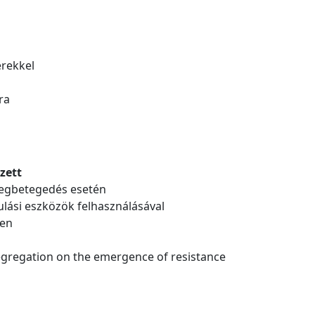
erekkel
ra
zett
 megbetegedés esetén
ulási eszközök felhasználásával
ben
egregation on the emergence of resistance