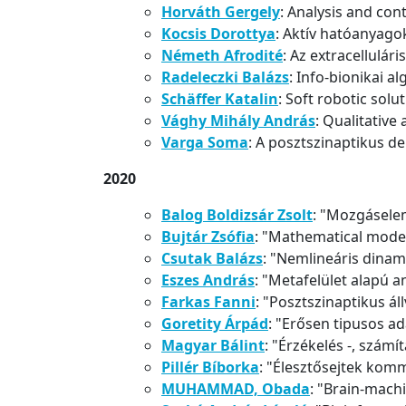
Horváth Gergely
: Analysis and con
Kocsis Dorottya
: Aktív hatóanyagok
Németh Afrodité
: Az extracellulár
Radeleczki Balázs
: Info-bionikai 
Schäffer Katalin
: Soft robotic sol
Vághy Mihály András
: Qualitative
Varga Soma
: A posztszinaptikus de
2020
Balog Boldizsár Zsolt
: "Mozgásele
Bujtár Zsófia
: "Mathematical model
Csutak Balázs
: "Nemlineáris dinam
Eszes András
: "Metafelület alapú 
Farkas Fanni
: "Posztszinaptikus ál
Goretity Árpád
: "Erősen tipusos a
Magyar Bálint
: "Érzékelés -, szám
Pillér Bíborka
: "Élesztősejtek kom
MUHAMMAD, Obada
: "Brain-machi