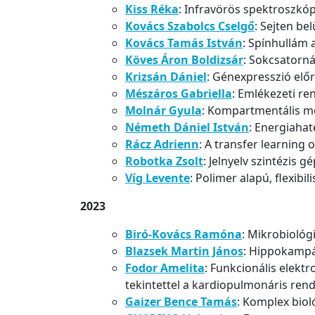
Kiss Réka
: Infravörös spektroszkó
Kovács Szabolcs Cselgő
: Sejten be
Kovács Tamás István
: Spínhullám 
Köves Áron Boldizsár
: Sokcsatorn
Krizsán Dániel
: Génexpresszió elő
Mészáros Gabriella
: Emlékezeti r
Molnár Gyula
: Kompartmentális mo
Németh Dániel István
: Energiaha
Rácz Adrienn
: A transfer learning 
Robotka Zsolt
: Jelnyelv szintézis 
Víg Levente
: Polimer alapú, flexibil
2023
Biró-Ková
cs
Ramóna
: Mikrobiológ
Blazsek
Martin János
: Hippokampál
Fodor Amelita
: Funkcionális elekt
tekintettel a kardiopulmonáris rend
Gaizer Bence Tamás
: Komplex bio