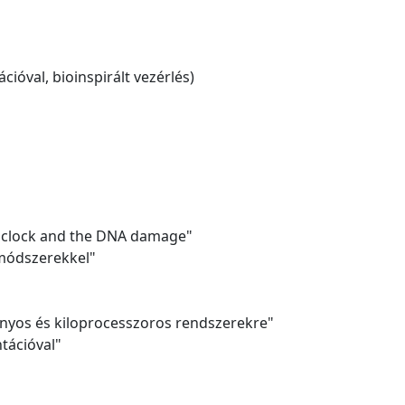
ióval, bioinspirált vezérlés)
an clock and the DNA damage"
 módszerekkel"
ányos és kiloprocesszoros rendszerekre"
tációval"