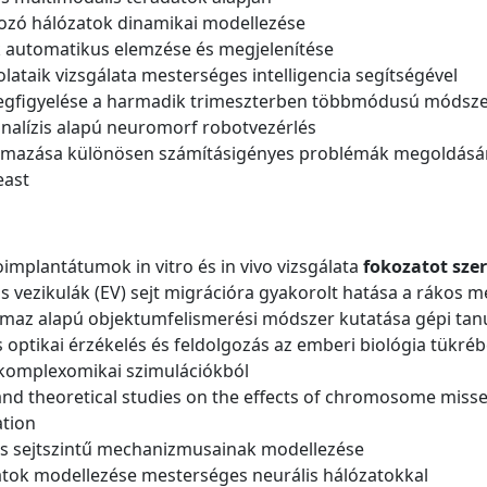
lyozó hálózatok dinamikai modellezése
k automatikus elemzése és megjelenítése
olataik vizsgálata mesterséges intelligencia segítségével
 megfigyelése a harmadik trimeszterben többmódusú módsz
analízis alapú neuromorf robotvezérlés
almazása különösen számításigényes problémák megoldásá
east
mplantátumok in vitro és in vivo vizsgálata
fokozatot szer
áris vezikulák (EV) sejt migrációra gyakorolt hatása a rákos
almaz alapú objektumfelismerési módszer kutatása gépi tan
 optikai érzékelés és feldolgozás az emberi biológia tükré
s komplexomikai szimulációkból
nd theoretical studies on the effects of chromosome miss
ation
itás sejtszintű mechanizmusainak modellezése
matok modellezése mesterséges neurális hálózatokkal