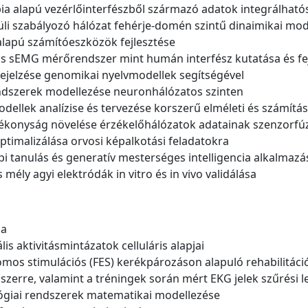
pia alapú vezérlőinterfészből származó adatok integrálható
lüli szabályozó hálózat fehérje-domén szintű dinaimikai mo
alapú számítóeszközök fejlesztése
ás sEMG mérőrendszer mint humán interfész kutatása és fe
rejelzése genomikai nyelvmodellek segítségével
endszerek modellezése neuronhálózatos szinten
dellek analízise és tervezése korszerű elméleti és számítá
tékonyság növelése érzékelőhálózatok adatainak szenzorfúz
optimalizálása orvosi képalkotási feladatokra
gépi tanulás és generatív mesterséges intelligencia alkalmazá
is mély agyi elektródák in vitro és in vivo validálása
ia
is aktivitásmintázatok celluláris alapjai
romos stimulációs (FES) kerékpározáson alapuló rehabilitác
szerre, valamint a tréningek során mért EKG jelek szűrési 
lógiai rendszerek matematikai modellezése