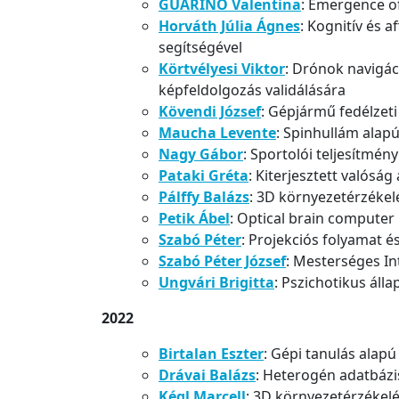
GUARINO Valentina
: Emergence of
Horváth Júlia Ágnes
: Kognitív és 
segítségével
Körtvélyesi Viktor
: Drónok navigáci
képfeldolgozás validálására
K
övendi József
: Gépjármű fedélzet
Maucha Levente
: Spinhullám alap
Nagy Gábor
: Sportolói teljesítmé
Pataki Gréta
: Kiterjesztett valóság
Pálffy Balázs
:
3D k
örnyezetérzékel
Petik Ábel
: Optical brain computer 
Szabó Péter
: Projekciós folyamat é
Szabó Péter József
: Mesterséges In
Ungvári Brigitta
: Pszichotikus áll
2022
Birtalan Eszter
: Gépi tanulás alapú
Drávai Balázs
: Heterogén adatbázi
Kégl Marcell
: 3D környezetérzékelé