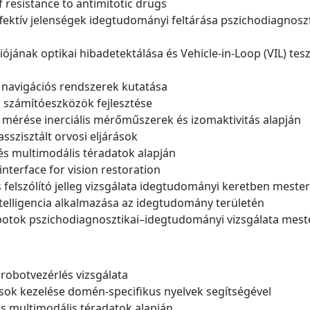
 resistance to antimitotic drugs
affektív jelenségek idegtudományi feltárása pszichodiagnosz
ójának optikai hibadetektálása és Vehicle-in-Loop (VIL) tes
i navigációs rendszerek kutatása
ú számítóeszközö
k
fejlesztése
ny mérése inerciális mérőműszerek és izomaktivitás alapján
 asszisztált orvosi eljárások
és multimodális téradatok alapján
interface for vision restoration
s felszólító jelleg vizsgálata idegtudományi keretben mester
telligencia alkalmazása az idegtudomány területén
apotok pszichodiagnosztikai–idegtudományi vizsgálata meste
 robotvezérlés vizsgálata
sok kezelése domén-specifikus nyelvek segítségével
s multimodális téradatok alapján