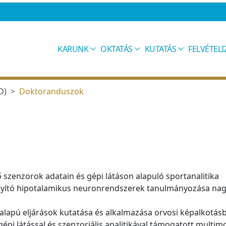
KARUNK
OKTATÁS
KUTATÁS
FELVÉTEL
D)
Doktoranduszok
tő szenzorok adatain és gépi látáson alapuló sportanalitika
ányító hipotalamikus neuronrendszerek tanulmányozása n
 alapú eljárások kutatása és alkalmazása orvosi képalkotás
 gépi látással és szenzoriális analitikával támogatott mult