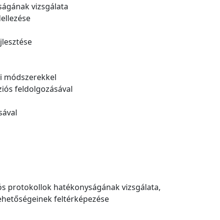
ságának vizsgálata
dellezése
jlesztése
si módszerekkel
iós feldolgozásával
sával
iós protokollok hatékonyságának vizsgálata,
lehetőségeinek feltérképezése