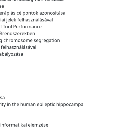
ése
 terápiás célpontok azonosítása
iai jelek felhasználásával
AI Tool Performance
t élrendszerekben
ising chromosome segregation
k felhasználásával
zabályozása
ása
ivity in the human epileptic hippocampal
oinformatikai elemzése