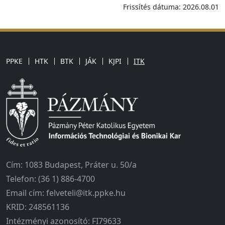
Frissítés dátuma: 2026.08.01
PPKE
HTK
BTK
JÁK
KJPI
ITK
Cím: 1083 Budapest, Práter u. 50/a
Telefon: (36 1) 886-4700
Email cím: felveteli@itk.ppke.hu
KRID: 248561136
Intézményi azonosító: FI79633