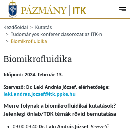
Ugrás a menüre
Ugrás a tartalomra
op
me
Kezdőoldal
Kutatás
Tudományos konferenciasorozat az ITK-n
Biomikrofluidika
Biomikrofluidika
Időpont: 2024. február 13.
Szervező: Dr. Laki András József, elérhetősége:
laki.andras.jozsef@itk.ppke.hu
Merre f
olynak a
biomikrof
uidikai
kutatások?
Jelenlegi
önlab
/TDK témák
rövid bemutatása
09:00-09:40
Dr.
Laki András József
:
Bevezető