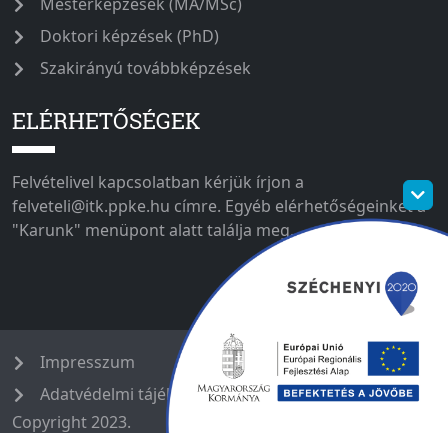
Mesterképzések (MA/MSc)
Doktori képzések (PhD)
Szakirányú továbbképzések
ELÉRHETŐSÉGEK
Felvételivel kapcsolatban kérjük írjon a
felveteli@itk.ppke.hu címre. Egyéb elérhetőségeinket a
"Karunk" menüpont alatt találja meg.
Impresszum
Adatvédelmi tájékoztató
Copyright 2023.