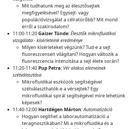
Mit tudhatunk meg az élesztősejtek
megfigyelésével? Egysejt- vagy
populációvizsgálat a célratörőbb? Mit mond
erről a szakirodalom?
11:00-11:20
Gaizer Tünde
:
Élesztők mikrofluidikai
vizsgálata - kísérleteink eredménye
Milyen kísérleteket végzünk? Tud-e a sejt
fluoreszcensen világítani? Hogyan változik a
fluoreszcencia intenzitása a sejt élete során?
11:20-11:40
Pup Petra
:
Vér alakos elemeinek
szétválasztása
Mikrofluidikai eszközök segítségével
szétválaszthatók-e a vérsejtek? Egy
mikrofluidikai spirál segítségével mire lehetünk
képesek?
11:40-12:00
Hartdégen Márton
:
Automatizáció
Hogyan segíthet a laborautomatizáció a
teragnosztikában? Mi a mikrofluidika és a