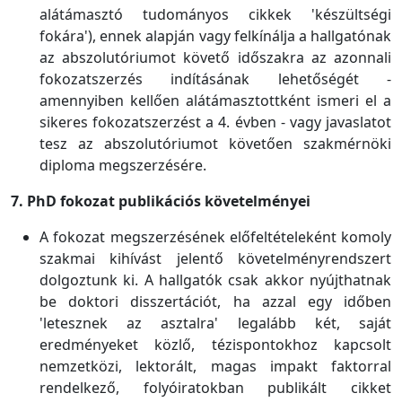
alátámasztó tudományos cikkek 'készültségi
fokára'), ennek alapján vagy felkínálja a hallgatónak
az abszolutóriumot követő időszakra az azonnali
fokozatszerzés indításának lehetőségét -
amennyiben kellően alátámasztottként ismeri el a
sikeres fokozatszerzést a 4. évben - vagy javaslatot
tesz az abszolutóriumot követően szakmérnöki
diploma megszerzésére.
7. PhD fokozat publikációs követelményei
A fokozat megszerzésének előfeltételeként komoly
szakmai kihívást jelentő követelményrendszert
dolgoztunk ki. A hallgatók csak akkor nyújthatnak
be doktori disszertációt, ha azzal egy időben
'letesznek az asztalra' legalább két, saját
eredményeket közlő, tézispontokhoz kapcsolt
nemzetközi, lektorált, magas impakt faktorral
rendelkező, folyóiratokban publikált cikket