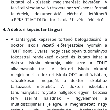
kutatói célkitűzések megismerését követően. A
felvételi vizsgán való részvételhez szükséges formai
feltételek, dokumentáció elérhető, letölthető
a PPKE RT MT DI Doktori Iskola / felvételi felületről.
4. A doktori képzés tantárgyai
A tantárgyak képzésbe történő befogadásáról a
doktori iskola vezető előterjesztése nyomán a
TDHT dönt. Elvárás, hogy csak olyan tudományos
fokozattal rendelkező oktató és kutató lehet a
doktori iskola oktatója, akit erre a TDHT
alkalmasnak tart. A doktori iskola oktatói
megjelennek a doktori iskola ODT adatbázisában,
százalékosan megadják a doktori iskolához
tartozásuk mértékét. A doktori iskolában
tanulmányokat folytató hallgatók egyéni képzési
terv szerint haladnak – figyelemmel a
multidiszciplináris jellegre, a meghirdetett nagy