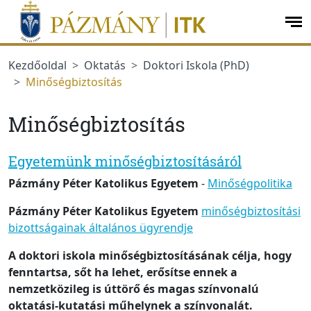
Ugrás a menüre
Ugrás a tartalomra
op
me
Kezdőoldal
Oktatás
Doktori Iskola (PhD)
Minőségbiztosítás
Minőségbiztosítás
Egyetemünk minőségbiztosításáról
Pázmány Péter Katolikus Egyetem
-
Minőségpolitika
Pázmány Péter Katolikus Egyetem
minőségbiztosítási
bizottságainak általános ügyrendje
A doktori iskola minőségbiztosításának célja, hogy
fenntartsa, sőt ha lehet, erősítse ennek a
nemzetközileg is úttörő és magas színvonalú
oktatási-kutatási műhelynek a színvonalát.