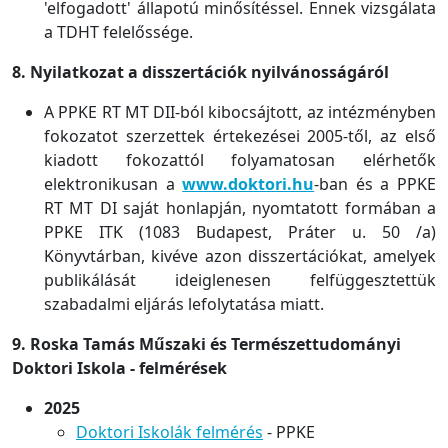
'elfogadott' állapotú minősítéssel. Ennek vizsgálata
a TDHT felelőssége.
8. Nyilatkozat a disszertációk nyilvánosságáról
A PPKE RT MT DII-ból kibocsájtott, az intézményben
fokozatot szerzettek értekezései 2005-től, az első
kiadott fokozattól folyamatosan elérhetők
elektronikusan a
www.doktori.hu
-ban és a PPKE
RT MT DI saját honlapján, nyomtatott formában a
PPKE ITK (1083 Budapest, Práter u. 50 /a)
Könyvtárban, kivéve azon disszertációkat, amelyek
publikálását ideiglenesen felfüggesztettük
szabadalmi eljárás lefolytatása miatt.
9. Roska Tamás Műszaki és Természettudományi
Doktori Iskola - felmérések
2025
Doktori Iskolá
k
felmérés
- PPKE