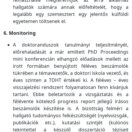
felhasználva megteremtjük az arra alkalmas
hallgatók számára annak előfeltételét, hogy a
legalább egy szemesztert egy jelentős külföldi
egyetemen töltsenek el.
6. Monitoring
A doktoranduszok tanulmányi teljesítményét,
előrehaladását a már említett PhD Proceedings
mini konferencián elhangzó előadások mellett az
írott formában benyújtott féléves beszámolók
tükrében a témavezetők, a doktori iskola vezető, és
éves szinten a TDHT értékeli ki. A féléves – éves
visszajelzési rendszert folyamatosan fenn kívánjuk
tartani. Ebbe beletartozik a vizsgáztatás és a
félévente kötelező progress report jellegű írásos
beszámolók készítése is. A bizottság felméri a
hallgató tudományos felkészültségét (nyelvvizsgák,
publikációk etc.), kutatási szintjét (különös
tekintettel a készülő disszertáció téziseit