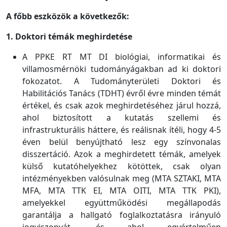
A főbb eszközök a következők:
1. Doktori témák meghirdetése
A PPKE RT MT DI biológiai, informatikai és
villamosmérnöki tudományágakban ad ki doktori
fokozatot. A Tudományterületi Doktori és
Habilitációs Tanács (TDHT) évről évre minden témát
értékel, és csak azok meghirdetéséhez járul hozzá,
ahol biztosított a kutatás szellemi és
infrastrukturális háttere, és reálisnak ítéli, hogy 4-5
éven belül benyújtható lesz egy színvonalas
disszertáció. Azok a meghirdetett témák, amelyek
külső kutatóhelyekhez kötöttek, csak olyan
intézményekben valósulnak meg (MTA SZTAKI, MTA
MFA, MTA TTK EI, MTA OITI, MTA TTK PKI),
amelyekkel együttműködési megállapodás
garantálja a hallgató foglalkoztatásra irányuló