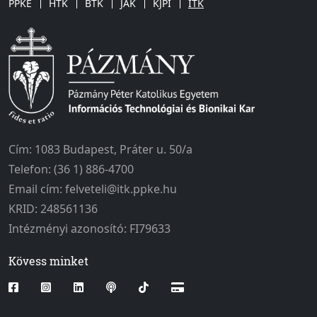
PPKE
HTK
BTK
JÁK
KJPI
ITK
Cím: 1083 Budapest, Práter u. 50/a
Telefon: (36 1) 886-4700
Email cím: felveteli@itk.ppke.hu
KRID: 248561136
Intézményi azonosító: FI79633
Kövess minket