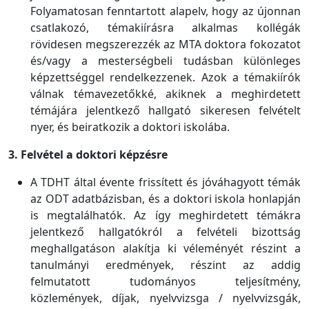
Folyamatosan fenntartott alapelv, hogy az újonnan
csatlakozó, témakiírásra alkalmas kollégák
rövidesen megszerezzék az MTA doktora fokozatot
és/vagy a mesterségbeli tudásban különleges
képzettséggel rendelkezzenek. Azok a témakiírók
válnak témavezetőkké, akiknek a meghirdetett
témájára jelentkező hallgató sikeresen felvételt
nyer, és beiratkozik a doktori iskolába.
3. Felvétel a doktori képzésre
A TDHT által évente frissített és jóváhagyott témák
az ODT adatbázisban, és a doktori iskola honlapján
is megtalálhatók. Az így meghirdetett témákra
jelentkező hallgatókról a felvételi bizottság
meghallgatáson alakítja ki véleményét részint a
tanulmányi eredmények, részint az addig
felmutatott tudományos teljesítmény,
közlemények, díjak, nyelvvizsga / nyelvvizsgák,