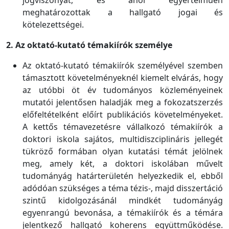
jogviszonyát, és ahol egyértelműen
meghatározottak a hallgató jogai és
kötelezettségei.
2. Az oktató-kutató témakiírók személye
Az oktató-kutató témakiírók személyével szemben
támasztott követelményeknél kiemelt elvárás, hogy
az utóbbi öt év tudományos közleményeinek
mutatói jelentősen haladják meg a fokozatszerzés
előfeltételként előírt publikációs követelményeket.
A kettős témavezetésre vállalkozó témakiírók a
doktori iskola sajátos, multidiszciplináris jellegét
tükröző formában olyan kutatási témát jelölnek
meg, amely két, a doktori iskolában művelt
tudományág határterületén helyezkedik el, ebből
adódóan szükséges a téma tézis-, majd disszertáció
szintű kidolgozásánál mindkét tudományág
egyenrangú bevonása, a témakiírók és a témára
jelentkező hallgató koherens együttműködése.