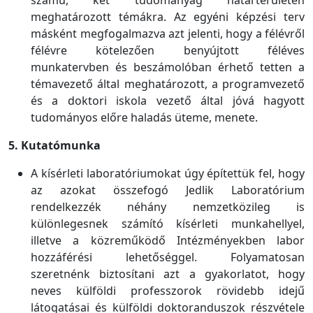
számú, két tudományág határterületén
meghatározott témákra. Az egyéni képzési terv
másként megfogalmazva azt jelenti, hogy a félévről
félévre kötelezően benyújtott féléves
munkatervben és beszámolóban érhető tetten a
témavezető által meghatározott, a programvezető
és a doktori iskola vezető által jóvá hagyott
tudományos előre haladás üteme, menete.
5. Kutatómunka
A kísérleti laboratóriumokat úgy építettük fel, hogy
az azokat összefogó Jedlik Laboratórium
rendelkezzék néhány nemzetközileg is
különlegesnek számító kísérleti munkahellyel,
illetve a közreműködő Intézményekben labor
hozzáférési lehetőséggel. Folyamatosan
szeretnénk biztosítani azt a gyakorlatot, hogy
neves külföldi professzorok rövidebb idejű
látogatásai és külföldi doktoranduszok részvétele