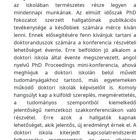
az iskolában természetes része legyen a
mindennapi munkának. Az elmúlt időszak PhD
fokozatot szerzett hallgatóinak publikációs
tevékenysége a későbbiek számára mérce kíván
lenni. Ennek elősegítésére fenn kívánjuk tartani a
doktoranduszok számára a konferencia részvételi
lehetőséget évente. Erre belföldön jó alkalom a
doktori iskola által évente megszervezett, angol
nyelvű PhD Proceedings mini-konferencia, ahová
meghívjuk a doktori iskolán belül művelt
tudományágakhoz tartozó, más egyetemeken
működő doktori iskolák képviselőit is. Komoly
hangsúlyt kap a külföldi szereplés, megmérettetés,
a tudományos szempontból kiemelkedő
jelentőségű nemzetközi szakkonferenciákon való
részvétel. Erre azok a hallgatók kapnak
lehetőséget, akik jelentős, új eredményt érnek el. A
doktori iskola kiterjedt kapcsolatrendszerét