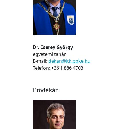
Dr. Cserey György
egyetemi tanár
E-mail:
dekan@itk.ppke.hu
Telefon: +36 1 886 4703
Prodékán