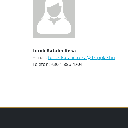
Török Katalin Réka
E-mail:
torok.katalin.reka@itk.ppke.hu
Telefon: +36 1 886 4704