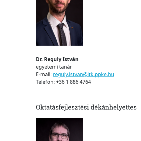
Dr. Reguly István
egyetemi tanár
E-mail:
reguly.istvan@itk.ppke.hu
Telefon: +36 1 886 4764
Oktatásfejlesztési dékánhelyettes