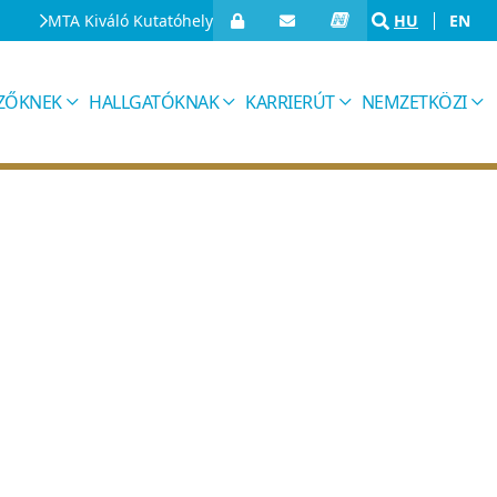
MTA Kiváló Kutatóhely
HU
EN
IZŐKNEK
HALLGATÓKNAK
KARRIERÚT
NEMZETKÖZI