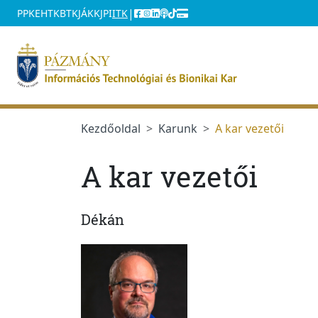
Ugrás a menüre
Ugrás a tartalomra
|
PPKE
HTK
BTK
JÁK
KJPI
ITK
Kezdőoldal
Karunk
A kar vezetői
A kar vezetői
Dékán