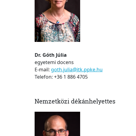
Dr. Góth Júlia
egyetemi docens
E-mail:
goth.julia@itk.ppke.hu
Telefon: +36 1 886 4705
Nemzetközi dékánhelyettes