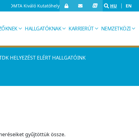
MTA Kiváló Kutatóhely
HU
EN
IZŐKNEK
HALLGATÓKNAK
KARRIERÚT
NEMZETKÖZI
TDK HELYEZÉST ELÉRT HALLGATÓINK
eréseiket gyűjtöttük össze.