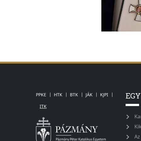
EG
PPKE
HTK
BTK
JÁK
KJPI
ITK
Ka
Ki
Az