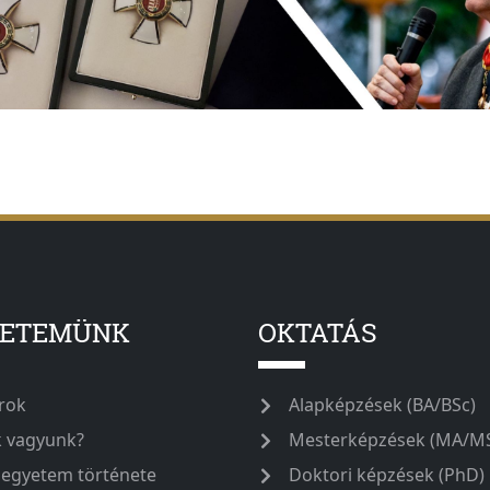
YETEMÜNK
OKTATÁS
rok
Alapképzések (BA/BSc)
k vagyunk?
Mesterképzések (MA/M
 egyetem története
Doktori képzések (PhD)