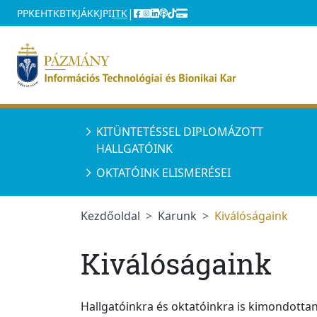
Ugrás a menüre
Ugrás a tartalomra
|
PPKE
HTK
BTK
JÁK
KJPI
ITK
KITÜNTETÉSSEL DIPLOMÁZOTT
HALLGATÓINK
OKTATÓINK ELISMERÉSEI
Kezdőoldal
Karunk
Kiválóságaink
Kiválóságaink
Hallgatóinkra és oktatóinkra is kimondotta