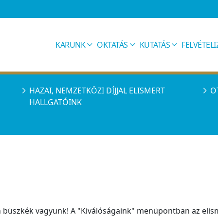
KARUNK
OKTATÁS
KUTATÁS
FELVÉTEL
HAZAI, NEMZETKÖZI DÍJJAL ELISMERT
O
HALLGATÓINK
n büszkék vagyunk! A "Kiválóságaink" menüpontban az elism