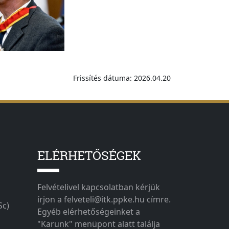
Frissítés dátuma: 2026.04.20
ELÉRHETŐSÉGEK
Felvételivel kapcsolatban kérjük
írjon a felveteli@itk.ppke.hu címre.
Sc)
Egyéb elérhetőségeinket a
"Karunk" menüpont alatt találja