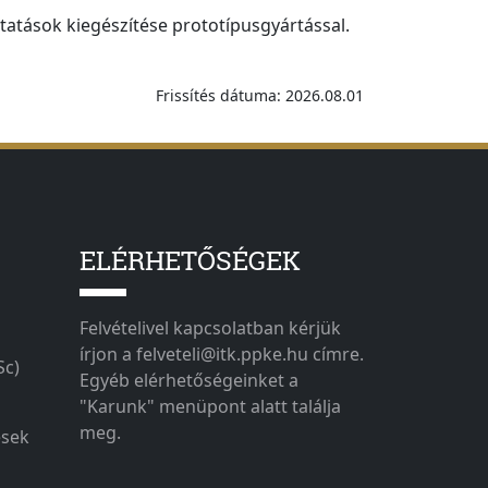
tatások kiegészítése prototípusgyártással.
Frissítés dátuma: 2026.08.01
ELÉRHETŐSÉGEK
Felvételivel kapcsolatban kérjük
írjon a felveteli@itk.ppke.hu címre.
Sc)
Egyéb elérhetőségeinket a
"Karunk" menüpont alatt találja
meg.
ések