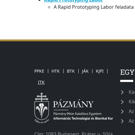
A Rapid Prototyping Labor feladata 
EG
PPKE
HTK
BTK
JÁK
KJPI
ITK
Ka
Ki
Az
Az
Cím: 1083 Budapest, Práter u. 50/a