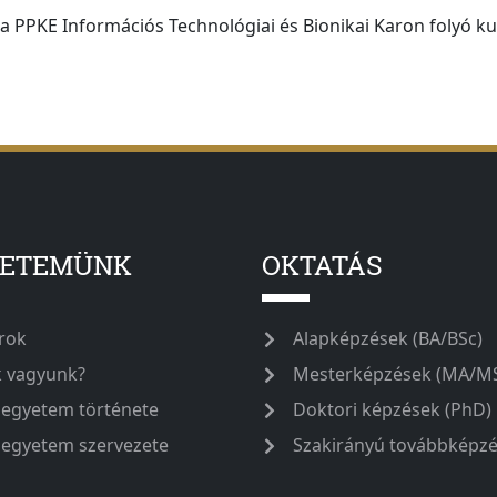
a PPKE Információs Technológiai és Bionikai Karon folyó ku
YETEMÜNK
OKTATÁS
rok
Alapképzések (BA/BSc)
k vagyunk?
Mesterképzések (MA/M
 egyetem története
Doktori képzések (PhD)
 egyetem szervezete
Szakirányú továbbképz