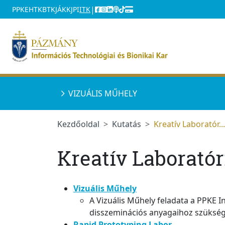
Ugrás a menüre
Ugrás a tartalomra
|
PPKE
HTK
BTK
JÁK
KJPI
ITK
VIZUÁLIS MŰHELY
Kezdőoldal
Kutatás
Kreatív Laboratór...
Kreatív Laborató
Vizuális Műhely
A Vizuális Műhely feladata a PPKE I
disszeminációs anyagaihoz szükséges
Rapid Prototyping Labor