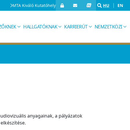
MTA Kiváló Kutatóhely
HU
EN
IZŐKNEK
HALLGATÓKNAK
KARRIERÚT
NEMZETKÖZI
audiovizuális anyagainak, a pályázatok
elkészítése.