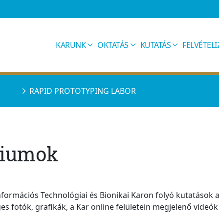
KARUNK
OKTATÁS
KUTATÁS
FELVÉTEL
RAPID PROTOTYPING LABOR
riumok
nformációs Technológiai és Bionikai Karon folyó kutatások 
 fotók, grafikák, a Kar online felületein megjelenő videók 