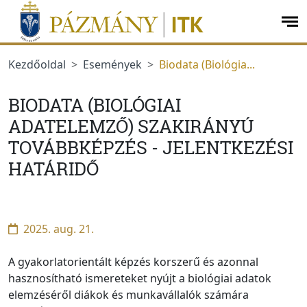
Ugrás a menüre
Ugrás a tartalomra
op
me
Kezdőoldal
Események
Biodata (Biológia...
BIODATA (BIOLÓGIAI
ADATELEMZŐ) SZAKIRÁNYÚ
TOVÁBBKÉPZÉS - JELENTKEZÉSI
HATÁRIDŐ
2025. aug. 21.
A gyakorlatorientált képzés korszerű és azonnal
hasznosítható ismereteket nyújt a biológiai adatok
elemzéséről diákok és munkavállalók számára