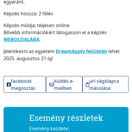
egyaránt.
Képzés hossza: 2 félév
Képzés módja: teljesen online
Bővebb információkért látogasson el a képzés
WEBOLDALÁRA
.
Jelentkezni az egyetem
DreamApply felületén
lehet
2025. augusztus 21-ig!
facebook
küldés e-
url vágólapra
megosztás
mailben
másolása
Esemény részletek
Esemény kezdete: