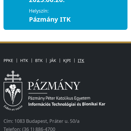
Helyszín:
Pázmány ITK
PPKE
HTK
BTK
JÁK
KJPI
ITK
Cím: 1083 Budapest, Práter u. 50/a
Telefon: (36 1) 886-4700