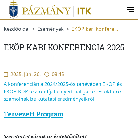
Ugrás a menüre
Ugrás a tartalomra
op
me
Kezdőoldal
Események
EKÖP kari konfere...
EKÖP KARI KONFERENCIA 2025
2025. jún. 26.
08:45
A konferencián a 2024/2025-ös tanévében EKÖP
és
EKÖP-KDP
ösztöndíjat elnyert hallgatók és oktatók
számolnak be kutatási eredményeikről.
Tervezett Program
Szeretettel várjuk az érdeklődőket!