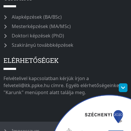
Alapképzések (BA/BSc)
Mesterképzések (MA/MSc)
Doktori képzések (PhD)
Szakirányú továbbképzések
ELÉRHETŐSÉGEK
Felvételivel kapcsolatban kérjük írjon a
felveteli@itk.ppke.hu címre. Egyéb elérhetőségeinket a
"Karunk" menüpont alatt találja meg.
Impresszum