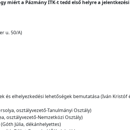
y miért a Pázmány ITK-t tedd első helyre a jelentkezési
r u. 50/A)
k és elhelyezkedési lehetőségek bemutatása (Iván Kristóf 
rsolya, osztályvezető-Tanulmányi Osztály)
a, osztályvezető-Nemzetközi Osztály)
Góth Júlia, dékánhelyettes)