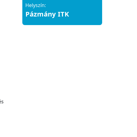
Helyszín:
Pázmány ITK
és