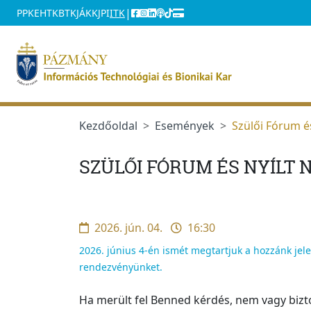
Ugrás a menüre
Ugrás a tartalomra
|
PPKE
HTK
BTK
JÁK
KJPI
ITK
Kezdőoldal
Események
Szülői Fórum és
SZÜLŐI FÓRUM ÉS NYÍLT N
2026. jún. 04.
16:30
2026. június 4-én ismét megtartjuk a hozzánk jel
rendezvényünket.
Ha merült fel Benned kérdés, nem vagy bizt