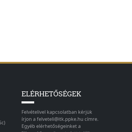
ELÉRHETŐSÉGEK
Felvételivel kapcsolatban kérjük
írjon a felveteli@itk.ppke.hu címre.
Sc)
Egyéb elérhetőségeinket a