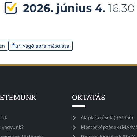
en
url vágólapra másolása
YETEMÜNK
OKTATÁS
rok
Alapképzések (BA/BSc)
k vagyunk?
Mesterképzések (MA/M