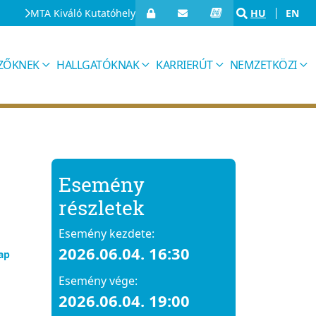
MTA Kiváló Kutatóhely
HU
EN
IZŐKNEK
HALLGATÓKNAK
KARRIERÚT
NEMZETKÖZI
Esemény
részletek
Esemény kezdete:
2026.06.04. 16:30
ap
Esemény vége:
2026.06.04. 19:00