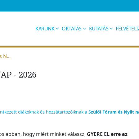
KARUNK
OKTATÁS
KUTATÁS
FELVÉTEL
 N...
AP - 2026
entkezett diákoknak és hozzátartozóiknak a
Szülői Fórum és Nyílt n
os abban, hogy miért minket válassz,
GYERE EL erre az