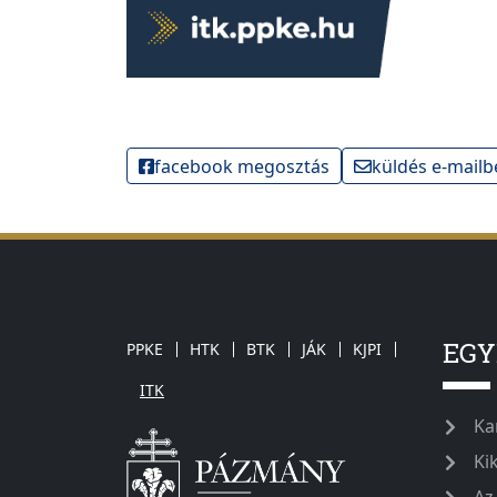
facebook megosztás
küldés e-mailb
EG
PPKE
HTK
BTK
JÁK
KJPI
ITK
Ka
Ki