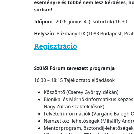
eseményre és többé nem lesz kérdéses, hog
sorban!
Időpont
: 2026. június 4. (csütörtök) 16.30
Helyszín
: Pázmány ITK (1083 Budapest, Práte
Regisztráció
Szülői Fórum tervezett programja
16:30 – 18:15 Tájékoztató előadások
Köszöntő (Cserey György, dékán)
Bionikai és Mérnökinformatikus képzése
Nagy Zoltán szakfelelősök)
Felvételi információk (Vargáné Balogh O
Nemzetközi lehetőségek (Mihálffy Andre
Mentorprogram, ösztöndíj-lehetőségek (