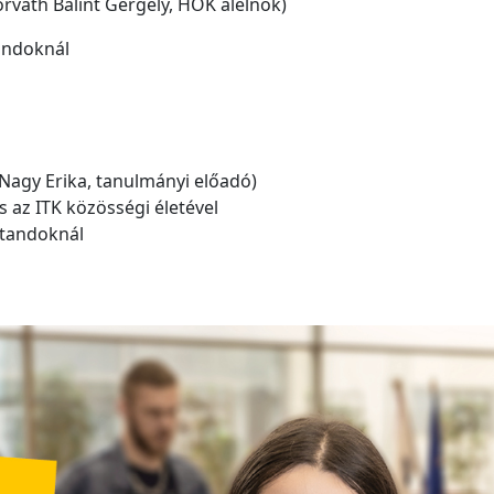
orváth Bálint Gergely, HÖK alelnök)
andoknál
(Nagy Erika, tanulmányi előadó)
 az ITK közösségi életével
standoknál