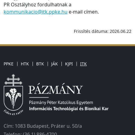
PR Osztályhoz fordulhatnak a
kommunikacio@itk.ppke.hu
e-mail címen.
Frissítés dátuma: 2026.06.22
PPKE
HTK
BTK
JÁK
KJPI
ITK
Cím: 1083 Budapest, Práter u. 50/a
Telefon: (36 1) 886-4700