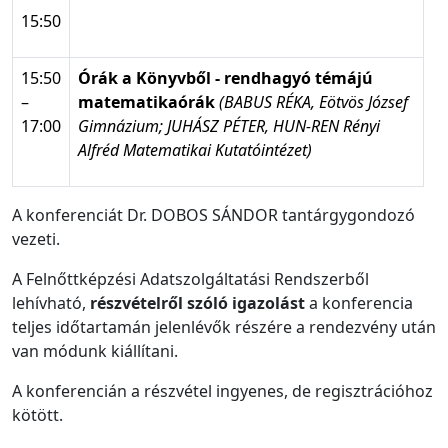
15:50
15:50
Órák a Könyvből - rendhagyó témájú
–
matematikaórák
(
BABUS RÉKA, Eötvös József
17:00
Gimnázium; JUHÁSZ PÉTER, HUN-REN Rényi
Alfréd Matematikai Kutatóintézet)
A konferenciát Dr. DOBOS SÁNDOR
tantárgygondozó
vezeti.
A Felnőttképzési Adatszolgáltatási Rendszerből
lehívható,
részvételről szóló igazolást
a konferencia
teljes időtartamán jelenlévők részére a rendezvény után
van módunk kiállítani.
A konferencián a részvétel ingyenes, de regisztrációhoz
kötött.