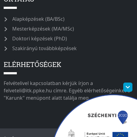
Alapképzések (BA/BSc)
Mesterképzések (MA/MSc)
Doktori képzések (PhD)
Szakirányú továbbképzések
ELÉRHETŐSÉGEK
Felvételivel kapcsolatban kérjük írjon a
felveteli@itk.ppke.hu címre. Egyéb elérhetőségeinket a
"Karunk" menüpont alatt találja meg.