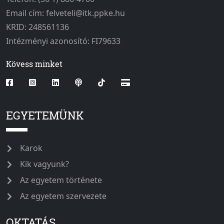
Email cím: felveteli@itk.ppke.hu
KRID: 248561136
Intézményi azonosító: FI79633
Kövess minket
EGYETEMÜNK
Karok
Kik vagyunk?
Az egyetem története
Az egyetem szervezete
OKTATÁS