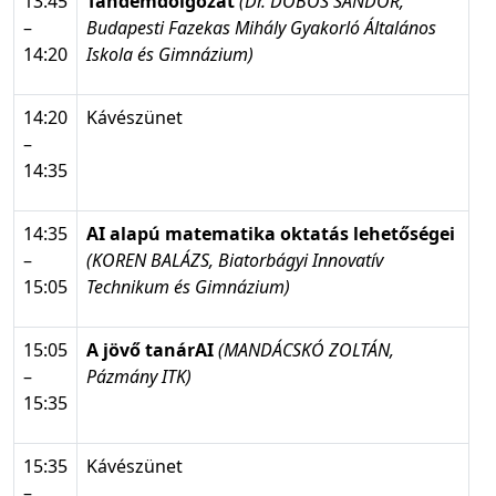
13:45
Tandemdolgozat
(Dr. DOBOS SÁNDOR,
–
Budapesti Fazekas Mihály Gyakorló Általános
14:20
Iskola és Gimnázium)
14:20
Kávészünet
–
14:35
14:35
AI alapú matematika oktatás lehetőségei
–
(
KOREN BALÁZS, Biatorbágyi Innovatív
15:05
Technikum és Gimnázium)
15:05
A jövő tanárAI
(MANDÁCSKÓ ZOLTÁN,
–
Pázmány ITK)
15:35
15:35
Kávészünet
–