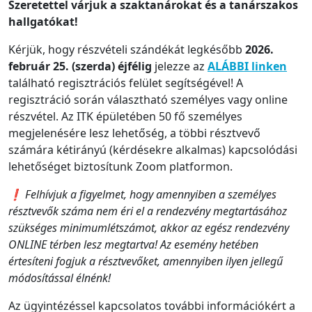
Szeretettel várjuk a szaktanárokat és a tanárszakos
hallgatókat!
Kérjük, hogy részvételi szándékát legkésőbb
2026.
február 25. (szerda)
éjfélig
jelezze az
ALÁBBI linken
található regisztrációs felület segítségével! A
regisztráció során választható személyes vagy online
részvétel. Az ITK épületében 50 fő személyes
megjelenésére lesz lehetőség, a többi résztvevő
számára kétirányú (kérdésekre alkalmas) kapcsolódási
lehetőséget biztosítunk Zoom platformon.
❗ Felhívjuk a figyelmet, hogy amennyiben a személyes
résztvevők száma nem éri el a rendezvény megtartásához
szükséges minimumlétszámot, akkor az egész rendezvény
ONLINE térben lesz megtartva! Az esemény hetében
értesíteni fogjuk a résztvevőket, amennyiben ilyen jellegű
módosítással élnénk!
Az ügyintézéssel kapcsolatos további információkért a