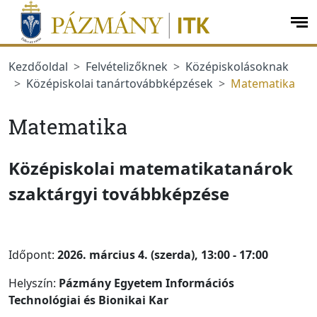
Ugrás a menüre
Ugrás a tartalomra
op
me
Kezdőoldal
Felvételizőknek
Középiskolásoknak
Középiskolai tanártovábbképzések
Matematika
Matematika
Középiskolai matematikatanárok
szaktárgyi továbbképzése
Időpont:
2026. március 4. (szerda), 13:00 - 17:00
Helyszín:
Pázmány Egyetem Információs
Technológiai és Bionikai Kar