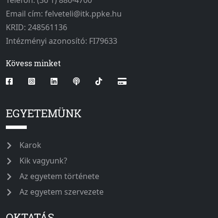
Telefon: (36 1) 886-4700
Email cím: felveteli@itk.ppke.hu
KRID: 248561136
Intézményi azonosító: FI79633
Kövess minket
EGYETEMÜNK
Karok
Kik vagyunk?
Az egyetem története
Az egyetem szervezete
OKTATÁS