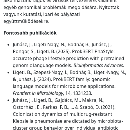
alkalmazunk fágok és vírusok tervezésére, valamint
egyéb genomikai problémák megoldására. Nyitottak
vagyunk kutatási, ipari és pályázati
együttműködésekre.
Fontosabb publikációk
Juhász, J., Ligeti-Nagy, N., Bodnár, B., Juhász, J.,
Pongor, S., Ligeti, B. (2025). ProkBERT PhaStyle:
accurate phage lifestyle prediction with pretrained
genomic language models.
Bioinformatics Advances.
Ligeti, B., Szepesi-Nagy, I., Bodnár, B., Ligeti-Nagy, N.,
& Juhász, J. (2024). ProkBERT family: genomic
language models for microbiome applications.
Frontiers in Microbiology
, 14, 1331233
.
Juhász, J., Ligeti, B., Gajdács, M., Makra, N.,
Ostorházi, E., Farkas, F. B., ... & Szabó, D. (2021).
Colonization dynamics of multidrug-resistant
Klebsiella pneumoniae are dictated by microbiota-
cluster group behavior over individual antibiotic