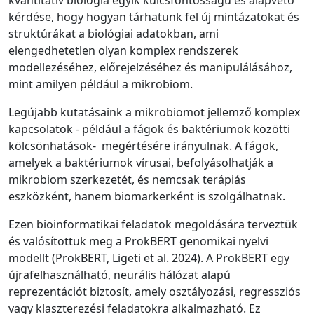
kvantitatív biológia egyik kulcsfontosságú és alapvető
kérdése, hogy hogyan tárhatunk fel új mintázatokat és
struktúrákat a biológiai adatokban, ami
elengedhetetlen olyan komplex rendszerek
modellezéséhez, előrejelzéséhez és manipulálásához,
mint amilyen például a mikrobiom.
Legújabb kutatásaink a mikrobiomot jellemző komplex
kapcsolatok - például a fágok és baktériumok közötti
kölcsönhatások- megértésére irányulnak. A fágok,
amelyek a baktériumok vírusai, befolyásolhatják a
mikrobiom szerkezetét, és nemcsak terápiás
eszközként, hanem biomarkerként is szolgálhatnak.
Ezen bioinformatikai feladatok megoldására terveztük
és valósítottuk meg a ProkBERT genomikai nyelvi
modellt (ProkBERT, Ligeti et al. 2024). A ProkBERT egy
újrafelhasználható, neurális hálózat alapú
reprezentációt biztosít, amely osztályozási, regressziós
vagy klaszterezési feladatokra alkalmazható. Ez