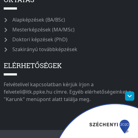
Alapképzések (BA/BSc)
Mesterképzések (MA/MSc)
Doktori képzések (PhD)
Szakirányú továbbképzések
ELÉRHETŐSÉGEK
Felvételivel kapcsolatban kérjük írjon a
felveteli@itk.ppke.hu címre. Egyéb elérhetőségeinket a
"Karunk" menüpont alatt találja meg.