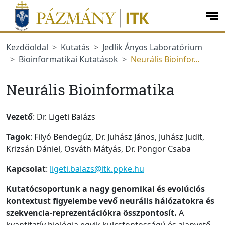
Ugrás a menüre
Ugrás a tartalomra
op
me
Kezdőoldal
Kutatás
Jedlik Ányos Laboratórium
Bioinformatikai Kutatások
Neurális Bioinfor...
Neurális Bioinformatika
Vezető
: Dr. Ligeti Balázs
Tagok
: Filyó Bendegúz, Dr. Juhász János, Juhász Judit,
Krizsán Dániel, Osváth Mátyás, Dr. Pongor Csaba
Kapcsolat
:
ligeti.balazs@itk.ppke.hu
Kutatócsoportunk a nagy genomikai és evolúciós
kontextust figyelembe vevő neurális hálózatokra és
szekvencia-reprezentációkra összpontosít.
A