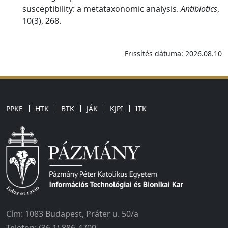
susceptibility: a metataxonomic analysis.
Antibiotics
,
10(3), 268.
Frissítés dátuma: 2026.08.10
PPKE
HTK
BTK
JÁK
KJPI
ITK
Cím: 1083 Budapest, Práter u. 50/a