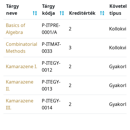
Tárgy
Tárgy
Követel
neve
kódja
Kreditérték
típus
Basics of
P-ITPRE-
2
Kollokvi
Algebra
0001/A
Combinatorial
P-ITMAT-
3
Kollokvi
Methods
0033
P-ITEGY-
Kamarazene I.
2
Gyakorlat
0012
Kamarazene
P-ITEGY-
2
Gyakorlat
II.
0013
Kamarazene
P-ITEGY-
2
Gyakorlat
III.
0014