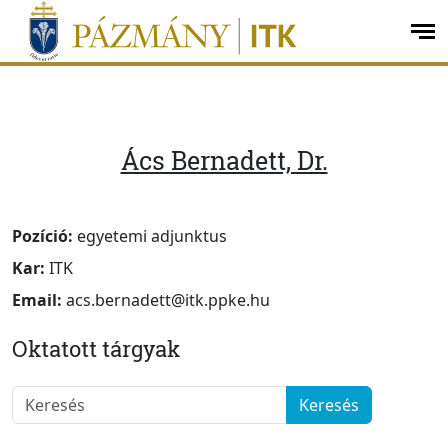
Ugrás a menüre
Ugrás a tartalomra
op
me
Ács Bernadett, Dr.
Pozíció:
egyetemi adjunktus
Kar:
ITK
Email:
acs.bernadett@itk.ppke.hu
Oktatott tárgyak
Keresés