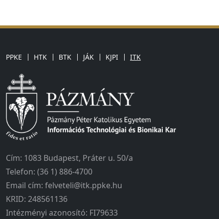
PPKE
HTK
BTK
JÁK
KJPI
ITK
Cím: 1083 Budapest, Práter u. 50/a
Telefon: (36 1) 886-4700
Email cím: felveteli@itk.ppke.hu
KRID: 248561136
Intézményi azonosító: FI79633