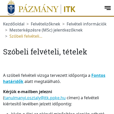
Ugrás a menüre
Ugrás a tartalomra
op
me
Kezdőoldal
Felvételizőknek
Felvételi információk
Mesterképzésre (MSc) jelentkezőknek
Szóbeli felvételi...
Szóbeli felvételi, tételek
A szóbeli felvételi vizsga tervezett időpontja a
Fontos
határidők
alatt megtalálható.
Kérjük e-mailben jelezni
(
tanulmanyi.osztaly@itk.ppke.hu
címen) a felvételi
kiértesítő levélben jelzett időpontig: