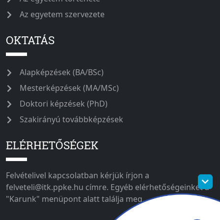
Az egyetem szervezete
OKTATÁS
Alapképzések (BA/BSc)
Mesterképzések (MA/MSc)
Doktori képzések (PhD)
Szakirányú továbbképzések
ELÉRHETŐSÉGEK
Felvételivel kapcsolatban kérjük írjon a
felveteli@itk.ppke.hu címre. Egyéb elérhetőségeinket a
"Karunk" menüpont alatt találja meg.