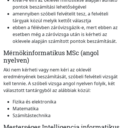
kíván-e élni az oklevél minősítése alapján adható
pontok beszámítási lehetőségével
amennyiben szóbeli felvételit tesz, a felvételi
tárgyak közül melyik kettőt választja
ebben a félévben záróvizsgázik-e, mert ebben az
esetben még a záróvizsga után is kérheti az
oklevele alapján számított pontok beszámítását.
Mérnökinformatikus MSc (angol
nyelven)
Aki nem kérheti vagy nem kéri az oklevél
eredményének beszámítását, szóbeli felvételi vizsgát
kell tennie. A szóbeli vizsga angol nyelven folyik, két
választott tantárgyból az alábbiak közül:
Fizika és elektronika
Matematika
Számítástechnika
Mesterséges Intelligencia informatikus