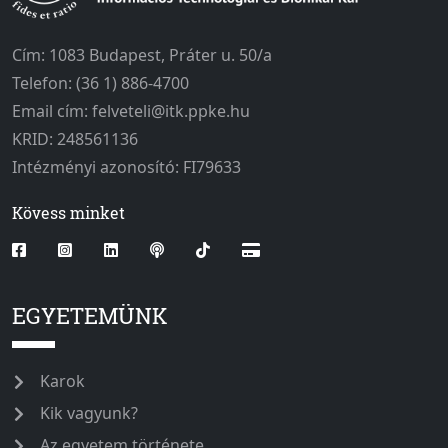
Cím: 1083 Budapest, Práter u. 50/a
Telefon: (36 1) 886-4700
Email cím: felveteli@itk.ppke.hu
KRID: 248561136
Intézményi azonosító: FI79633
Kövess minket
EGYETEMÜNK
Karok
Kik vagyunk?
Az egyetem története