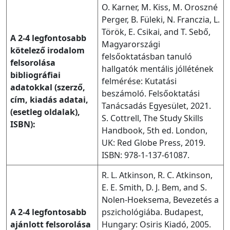
O. Karner, M. Kiss, M. Oroszné
Perger, B. Füleki, N. Franczia, L.
Török, E. Csikai, and T. Sebő,
A 2-4 legfontosabb
Magyarországi
kötelező irodalom
felsőoktatásban tanuló
felsorolása
hallgatók mentális jóllétének
bibliográfiai
felmérése: Kutatási
adatokkal (szerző,
beszámoló. Felsőoktatási
cím, kiadás adatai,
Tanácsadás Egyesület, 2021.
(esetleg oldalak),
S. Cottrell, The Study Skills
ISBN):
Handbook, 5th ed. London,
UK: Red Globe Press, 2019.
ISBN: 978-1-137-61087.
R. L. Atkinson, R. C. Atkinson,
E. E. Smith, D. J. Bem, and S.
Nolen-Hoeksema, Bevezetés a
A 2-4 legfontosabb
pszichológiába. Budapest,
ajánlott felsorolása
Hungary: Osiris Kiadó, 2005.