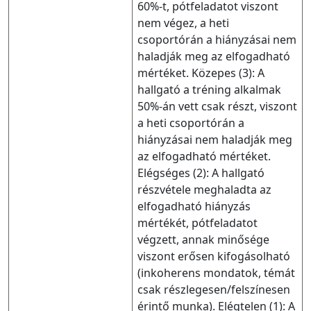
60%-t, pótfeladatot viszont
nem végez, a heti
csoportórán a hiányzásai nem
haladják meg az elfogadható
mértéket. Közepes (3): A
hallgató a tréning alkalmak
50%-án vett csak részt, viszont
a heti csoportórán a
hiányzásai nem haladják meg
az elfogadható mértéket.
Elégséges (2): A hallgató
részvétele meghaladta az
elfogadható hiányzás
mértékét, pótfeladatot
végzett, annak minősége
viszont erősen kifogásolható
(inkoherens mondatok, témát
csak részlegesen/felszínesen
érintő munka). Elégtelen (1): A