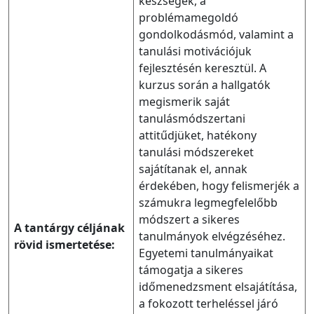
készségek, a
problémamegoldó
gondolkodásmód, valamint a
tanulási motivációjuk
fejlesztésén keresztül. A
kurzus során a hallgatók
megismerik saját
tanulásmódszertani
attitűdjüket, hatékony
tanulási módszereket
sajátítanak el, annak
érdekében, hogy felismerjék a
számukra legmegfelelőbb
módszert a sikeres
A tantárgy céljának
tanulmányok elvégzéséhez.
rövid ismertetése:
Egyetemi tanulmányaikat
támogatja a sikeres
időmenedzsment elsajátítása,
a fokozott terheléssel járó