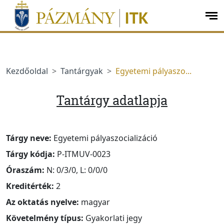
Ugrás a menüre
Ugrás a tartalomra
op
me
Kezdőoldal
Tantárgyak
Egyetemi pályaszo...
Tantárgy adatlapja
Tárgy neve:
Egyetemi pályaszocializáció
Tárgy kódja:
P-ITMUV-0023
Óraszám:
N: 0/3/0, L: 0/0/0
Kreditérték:
2
Az oktatás nyelve:
magyar
Követelmény típus:
Gyakorlati jegy