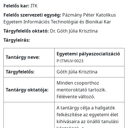
Felelős kar:
ITK
Felelős szervezeti egység:
Pázmány Péter Katolikus
Egyetem Információs Technológiai és Bionikai Kar
Tárgyfelelős oktató:
Dr. Góth Júlia Krisztina
Tárgyleírás:
Egyetemi pályaszocializáció
Tantárgy neve:
P-ITMUV-0023
Tárgyfelelős:
Góth Júlia Krisztina
Minden csoporthoz
Tantárgy oktatója:
mentoroktató tartozik.
Félévente változó.
A tantárgy célja a hallgatók
felkészítése az egyetemi élet
kihívásaira az önálló tanulási