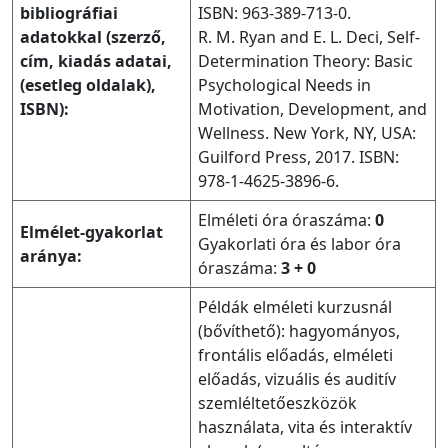
bibliográfiai
ISBN: 963-389-713-0.
adatokkal (szerző,
R. M. Ryan and E. L. Deci, Self-
cím, kiadás adatai,
Determination Theory: Basic
(esetleg oldalak),
Psychological Needs in
ISBN):
Motivation, Development, and
Wellness. New York, NY, USA:
Guilford Press, 2017. ISBN:
978-1-4625-3896-6.
Elméleti óra óraszáma:
0
Elmélet-gyakorlat
Gyakorlati óra és labor óra
aránya:
óraszáma:
3 + 0
Példák elméleti kurzusnál
(bővíthető): hagyományos,
frontális előadás, elméleti
előadás, vizuális és auditív
szemléltetőeszközök
használata, vita és interaktív