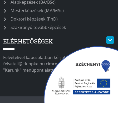
Alapképzések (BA/BSc)
Mesterképzések (MA/MSc)
Doktori képzések (PhD)
Szakirányú továbbképzések
ELÉRHETŐSÉGEK
Felvételivel kapcsolatban kérjük írjon a
felveteli@itk.ppke.hu címre. Egyéb elérhetőségeinket a
"Karunk" menüpont alatt találja meg.
Impresszum
Adatvédelmi tájékoztató