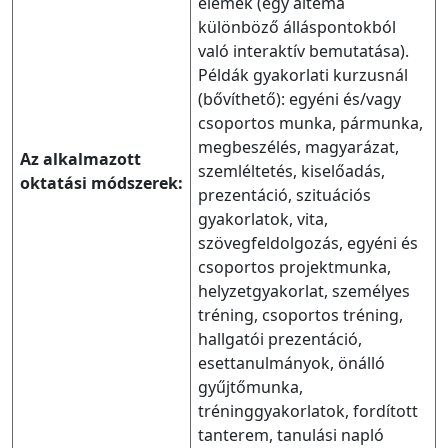
elemek (egy altéma
különböző álláspontokból
való interaktív bemutatása).
Példák gyakorlati kurzusnál
(bővíthető): egyéni és/vagy
csoportos munka, pármunka,
megbeszélés, magyarázat,
Az alkalmazott
szemléltetés, kiselőadás,
oktatási módszerek:
prezentáció, szituációs
gyakorlatok, vita,
szövegfeldolgozás, egyéni és
csoportos projektmunka,
helyzetgyakorlat, személyes
tréning, csoportos tréning,
hallgatói prezentáció,
esettanulmányok, önálló
gyűjtőmunka,
tréninggyakorlatok, fordított
tanterem, tanulási napló