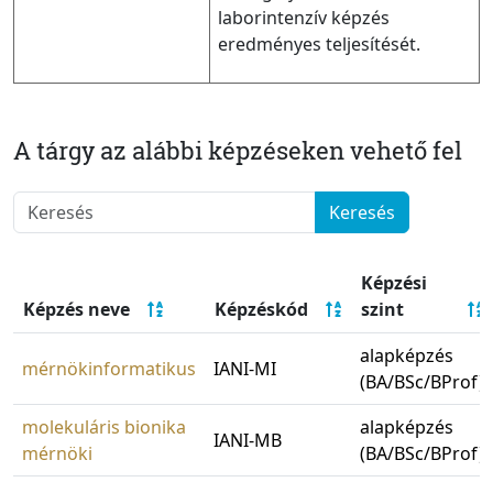
laborintenzív képzés
eredményes teljesítését.
A tárgy az alábbi képzéseken vehető fel
Keresés
Képzési
Képzés neve
Képzéskód
szint
alapképzés
mérnökinformatikus
IANI-MI
(BA/BSc/BProf)
molekuláris bionika
alapképzés
IANI-MB
mérnöki
(BA/BSc/BProf)