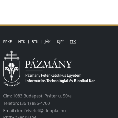
PPKE
HTK
BTK
JÁK
KJPI
ITK
Cím: 1083 Budapest, Práter u. 50/a
Telefon: (36 1) 886-4700
Email cím: felveteli@itk.ppke.hu