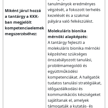
tanulmányok eredményes
végzését, a fokozott terhelés
Miként járul hozzá
kezelését és a szakmai
a tantárgy a KKK-
pályára való felkészülést.
ban megjelölt
kompetenciaelemek
Molekuláris bionika
megszerzéséhez:
mérnöki alapképzés:
A tantárgy fejleszti a
molekuláris bionika mérnöki
képzéshez szükséges
önszabályozott tanulási,
problémamegoldó és
együttműködési
kompetenciákat. A hallgatók
tudatos tanulási stratégiákat,
időgazdálkodási és
kommunikációs készségeket
sajátítanak el, amelyek
támogatják a kutatás- és