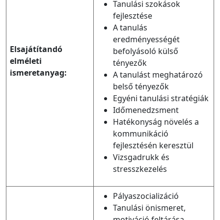
Tanulási szokások
fejlesztése
A tanulás
eredményességét
Elsajátítandó
befolyásoló külső
elméleti
tényezők
ismeretanyag:
A tanulást meghatározó
belső tényezők
Egyéni tanulási stratégiák
Időmenedzsment
Hatékonyság növelés a
kommunikáció
fejlesztésén keresztül
Vizsgadrukk és
stresszkezelés
Pályaszocializáció
Tanulási önismeret,
motiváció feltárása