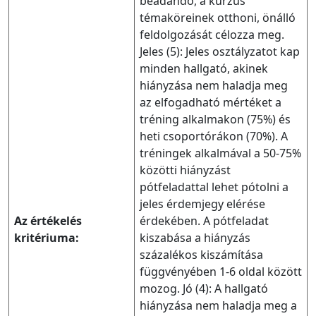
beadandó, a kurzus
témaköreinek otthoni, önálló
feldolgozását célozza meg.
Jeles (5): Jeles osztályzatot kap
minden hallgató, akinek
hiányzása nem haladja meg
az elfogadható mértéket a
tréning alkalmakon (75%) és
heti csoportórákon (70%). A
tréningek alkalmával a 50-75%
közötti hiányzást
pótfeladattal lehet pótolni a
jeles érdemjegy elérése
Az értékelés
érdekében. A pótfeladat
kritériuma:
kiszabása a hiányzás
százalékos kiszámítása
függvényében 1-6 oldal között
mozog. Jó (4): A hallgató
hiányzása nem haladja meg a